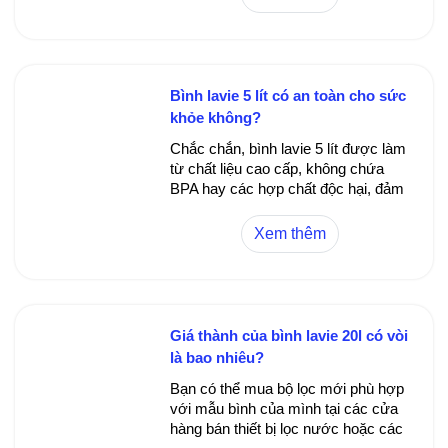
tác động của nước. Bảo trì vệ sinh
đều đặn sẽ giúp duy trì độ sáng bóng
của bình.
Bình lavie 5 lít có an toàn cho sức
khỏe không?
Chắc chắn, bình lavie 5 lít được làm
từ chất liệu cao cấp, không chứa
BPA hay các hợp chất độc hại, đảm
bảo an toàn cho sức khỏe người
dùng. Các nhà sản xuất đã kiểm
Xem thêm
định kỹ lưỡng về tiêu chuẩn chất
lượng, phù hợp để chứa đựng nước
uống hàng ngày. Tuy nhiên, người
tiêu dùng cần chú ý vệ sinh đúng
cách và dùng đúng loại bình phù
Giá thành của bình lavie 20l có vòi
hợp.
là bao nhiêu?
Bạn có thể mua bộ lọc mới phù hợp
với mẫu bình của mình tại các cửa
hàng bán thiết bị lọc nước hoặc các