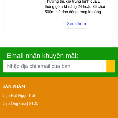
Thường thì, giá trung bình của 1
thùng gồm khoảng 24 hoặc 36 chai
500ml sẽ dao động trong khoảng
mức giá từ vài trăm nghìn đến dưới
một triệu đồng, tùy thuộc vào chính
Xem thêm
sách giá bán của từng nhà phân
phối. Giá này đã bao gồm luôn các
chương trình khuyến mãi và giảm
giá nếu có.
Email nhận khuyến mãi:
SẢN PHẨM
Gạo Hạt Ngọc Trời
Gạo Ông Cua | ST25