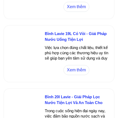
nhà phân phối chính hãng. Quá trình
thay thế khá đơn giản: tháo bộ lọc cũ
Xem thêm
ra, lắp bộ lọc mới vào đúng vị trí, rồi
kiểm tra để đảm bảo hệ thống hoạt
động bình thường.
Bình Lavie 19L Có Vòi - Giải Pháp
Nước Uống Tiện Lợi
Việc lựa chọn đúng chất liệu, thiết kế
phù hợp cùng các thương hiệu uy tín
sẽ giúp bạn yên tâm sử dụng và duy
trình được chất lượng nước tối ưu.
Đừng quên vệ sinh bình định kỳ và
Xem thêm
bảo quản đúng cách để nâng cao
tuổi thọ của sản phẩm cũng như
đảm bảo an toàn sức khỏe cho gia
đình.
Bình 20l Lavie - Giải Pháp Lọc
Nước Tiện Lợi Và An Toàn Cho
Gia Đình Bạn
Trong cuộc sống hiện đại ngày nay,
việc đảm bảo nguồn nước sạch và