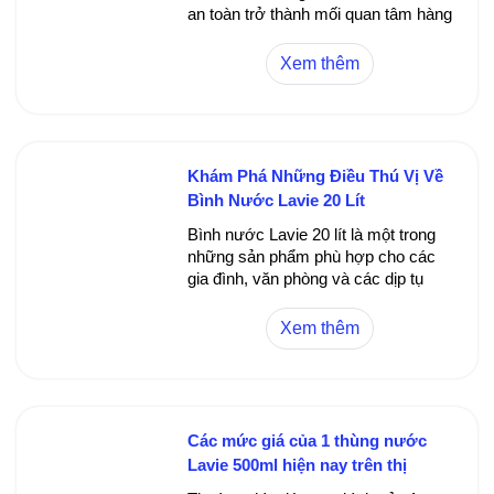
an toàn trở thành mối quan tâm hàng
đầu của mỗi gia đình. Bình 20l Lavie
chính là giải pháp lý tưởng giúp bạn
Xem thêm
dễ dàng tiếp cận nguồn nước sạch,
đảm bảo sức khỏe cho cả gia đình.
Khám Phá Những Điều Thú Vị Về
Bình Nước Lavie 20 Lít
Bình nước Lavie 20 lít là một trong
những sản phẩm phù hợp cho các
gia đình, văn phòng và các dịp tụ
họp đông người. Với khả năng chứa
đựng lớn, tiện lợi và đảm bảo vệ
Xem thêm
sinh, bình nước này đã trở thành lựa
chọn phổ biến của nhiều người tiêu
dùng. Trong bài viết này, chúng ta sẽ
cùng tìm hiểu chi tiết về bình nước
Lavie 20 lit - từ thiết kế, công dụng,
Các mức giá của 1 thùng nước
lợi ích, cho đến các mẹo sử dụng
Lavie 500ml hiện nay trên thị
giúp duy trì chất lượng nước lâu dài.
trường