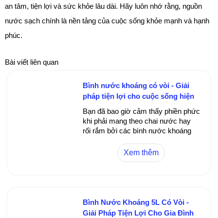
an tâm, tiện lợi và sức khỏe lâu dài. Hãy luôn nhớ rằng, nguồn
nước sạch chính là nền tảng của cuộc sống khỏe mạnh và hạnh
phúc.
Bài viết liên quan
Bình nước khoáng có vòi - Giải
pháp tiện lợi cho cuộc sống hiện
đại
Bạn đã bao giờ cảm thấy phiền phức
khi phải mang theo chai nước hay
rối rắm bởi các bình nước khoáng
truyền thống chưa có vòi? Bình
nước khoáng có vòi ra đời như một
Xem thêm
giải pháp tối ưu, giúp đảm bảo nước
luôn sạch sẽ, dễ sử dụng và phù
hợp với nhiều môi trường khác
nhau. Trong bài viết này, chúng ta
cùng khám phá về sản phẩm bình
Bình Nước Khoáng 5L Có Vòi -
nước khoáng có vòi, từ lợi ích, cách
Giải Pháp Tiện Lợi Cho Gia Đình