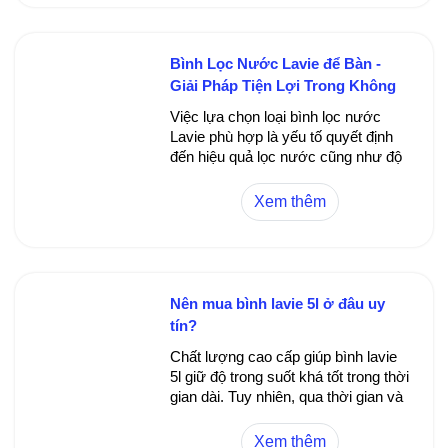
là một giải pháp tiện lợi, kinh tế và
bền vững.
Bình Lọc Nước Lavie để Bàn -
Giải Pháp Tiện Lợi Trong Không
Gian Hẹp
Việc lựa chọn loại bình lọc nước
Lavie phù hợp là yếu tố quyết định
đến hiệu quả lọc nước cũng như độ
bền của thiết bị. Dưới đây là các loại
bình lọc Lavie phổ biến trên thị
Xem thêm
trường và đặc điểm từng loại để giúp
bạn dễ dàng đưa ra quyết định mua
sắm.
Nên mua bình lavie 5l ở đâu uy
tín?
Chất lượng cao cấp giúp bình lavie
5l giữ độ trong suốt khá tốt trong thời
gian dài. Tuy nhiên, qua thời gian và
tần suất sử dụng, bình vẫn có thể
xuất hiện các vết ố hoặc vàng ố do
Xem thêm