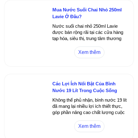
bằng điện giải hoặc hấp thụ độc tố.
Mua Nước Suối Chai Nhỏ 250ml
Lavie Ở Đâu?
Nước suối chai nhỏ 250ml Lavie
được bán rộng rãi tại các cửa hàng
tạp hóa, siêu thị, trung tâm thương
mại, nhà hàng, khách sạn và các
kênh bán hàng trực tuyến. Bạn có
Xem thêm
thể dễ dàng tìm mua sản phẩm ở bất
cứ đâu.
Các Lợi Ích Nổi Bật Của Bình
Nước 19 Lít Trong Cuộc Sống
Hàng Ngày
Không thể phủ nhận, bình nước 19 lít
đã mang lại nhiều lợi ích thiết thực,
góp phần nâng cao chất lượng cuộc
sống của chúng ta. Từ khả năng
cung cấp nguồn nước sạch và an
Xem thêm
toàn cho gia đình đến việc giảm thiểu
tối đa rủi ro ô nhiễm, bình nước 19 lít