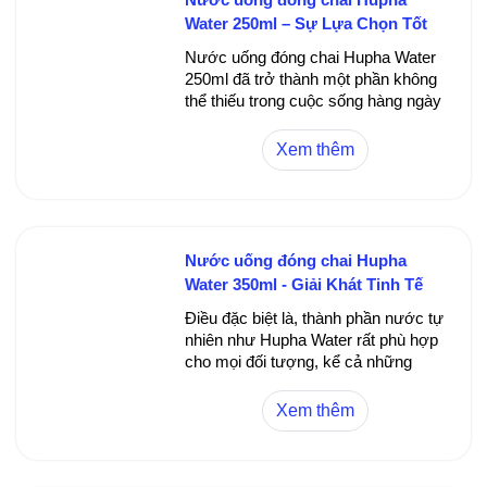
Water 250ml – Sự Lựa Chọn Tốt
Nhất Cho Cuộc Sống Hiện Đại
Nước uống đóng chai Hupha Water
250ml đã trở thành một phần không
thể thiếu trong cuộc sống hàng ngày
của nhiều người tiêu dùng Việt Nam.
Sản phẩm này không chỉ đảm bảo
Xem thêm
về chất lượng mà còn mang lại sự
tiện lợi tối ưu cho mọi hoạt động, từ
làm việc, luyện tập thể thao đến các
chuyến đi xa. Với thiết kế nhỏ gọn,
dễ mang theo cùng nguồn nước
Nước uống đóng chai Hupha
sạch, tươi mát, Hupha Water 250ml
Water 350ml - Giải Khát Tinh Tế
trở thành sự lựa chọn lý tưởng cho
Gọn Nhẹ Mỗi Ngày
sức khỏe và phong cách sống năng
Điều đặc biệt là, thành phần nước tự
động.
nhiên như Hupha Water rất phù hợp
cho mọi đối tượng, kể cả những
người có chế độ ăn kiêng hoặc đang
điều trị bệnh lý nhất định. Việc duy trì
Xem thêm
sử dụng đều đặn giúp duy trì sức
khỏe tối ưu, giảm thiểu các vấn đề
về bệnh tật liên quan đến mất cân