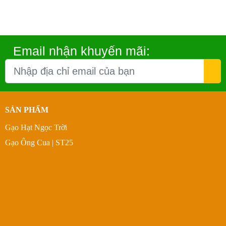
Email nhận khuyến mãi:
SẢN PHẨM
Gạo Hạt Ngọc Trời
Gạo Ông Cua | ST25