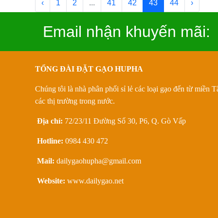
‹
1
2
...
41
42
43
44
›
Email nhận khuyến mãi:
TỔNG ĐÀI ĐẶT GẠO HUPHA
Chúng tôi là nhà phân phối sỉ lẻ các loại gạo đến từ miền 
các thị trường trong nước.
Địa chỉ:
72/23/11 Đường Số 30, P6, Q. Gò Vấp
Hotline:
0984 430 472
Mail:
dailygaohupha@gmail.com
Website:
www.dailygao.net