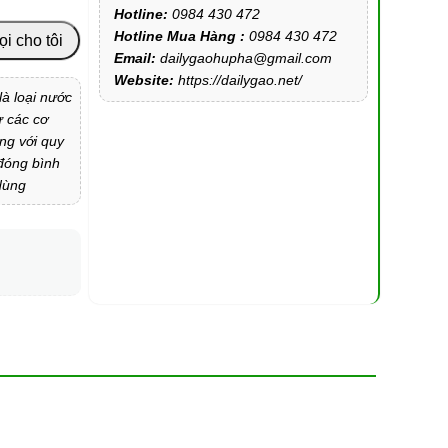
Hotline:
0984 430 472
Hotline Mua Hàng :
0984 430 472
ọi cho tôi
Email:
dailygaohupha@gmail.com
Website:
https://dailygao.net/
là loại nước
ư các cơ
ng với quy
 đóng bình
 dùng