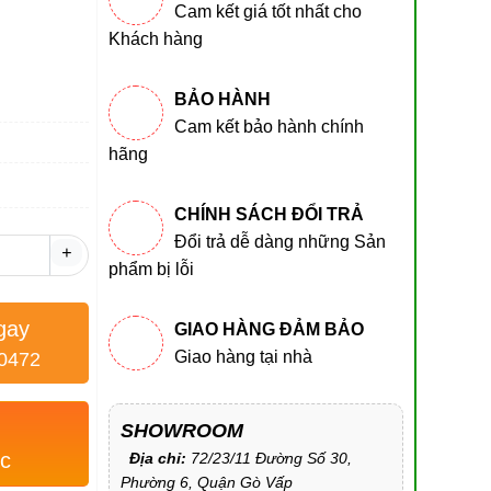
Cam kết giá tốt nhất cho
Khách hàng
BẢO HÀNH
Cam kết bảo hành chính
hãng
CHÍNH SÁCH ĐỔI TRẢ
Đổi trả dễ dàng những Sản
+
phẩm bị lỗi
gay
GIAO HÀNG ĐẢM BẢO
Giao hàng tại nhà
0472
SHOWROOM
c
Địa chỉ:
72/23/11 Đường Số 30,
Phường 6, Quận Gò Vấp