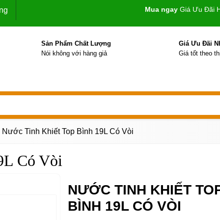
Mua ngay
Giá Ưu Đãi 
ng
Sản Phẩm Chất Lượng
Giá Ưu Đãi N
Nói không với hàng giả
Giá tốt theo t
Nước Tinh Khiết Top Bình 19L Có Vòi
9L Có Vòi
NƯỚC TINH KHIẾT TO
BÌNH 19L CÓ VÒI