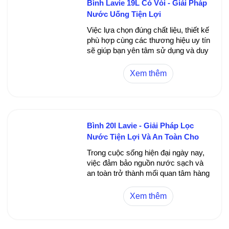
Bình Lavie 19L Có Vòi - Giải Pháp
Nước Uống Tiện Lợi
Việc lựa chọn đúng chất liệu, thiết kế
phù hợp cùng các thương hiệu uy tín
sẽ giúp bạn yên tâm sử dụng và duy
trình được chất lượng nước tối ưu.
Đừng quên vệ sinh bình định kỳ và
Xem thêm
bảo quản đúng cách để nâng cao
tuổi thọ của sản phẩm cũng như
đảm bảo an toàn sức khỏe cho gia
đình.
Bình 20l Lavie - Giải Pháp Lọc
Nước Tiện Lợi Và An Toàn Cho
Gia Đình Bạn
Trong cuộc sống hiện đại ngày nay,
việc đảm bảo nguồn nước sạch và
an toàn trở thành mối quan tâm hàng
đầu của mỗi gia đình. Bình 20l Lavie
chính là giải pháp lý tưởng giúp bạn
Xem thêm
dễ dàng tiếp cận nguồn nước sạch,
đảm bảo sức khỏe cho cả gia đình.