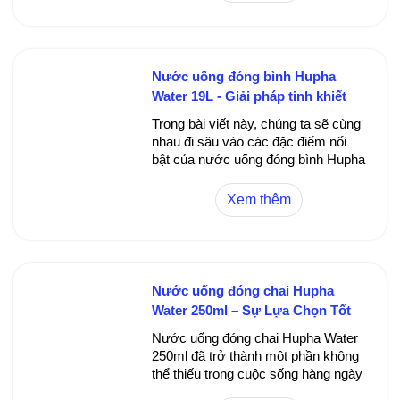
dụng, bình nước khoáng 5L không
chỉ cung cấp nguồn nước sạch, an
toàn mà còn giúp tiết kiệm thời gian
lấy nước, hạn chế lãng phí và mang
Nước uống đóng bình Hupha
đến sự tiện lợi tối đa cho người sử
Water 19L - Giải pháp tinh khiết
dụng.
cho cuộc sống hàng ngày
Trong bài viết này, chúng ta sẽ cùng
nhau đi sâu vào các đặc điểm nổi
bật của nước uống đóng bình Hupha
Water 19L, các lợi ích khi sử dụng,
các tiêu chí lựa chọn và những câu
Xem thêm
hỏi thường gặp. Hy vọng những chia
sẻ dưới đây sẽ giúp bạn hiểu rõ hơn
về sản phẩm và đưa ra quyết định
phù hợp nhất cho gia đình và doanh
nghiệp của mình.
Nước uống đóng chai Hupha
Water 250ml – Sự Lựa Chọn Tốt
Nhất Cho Cuộc Sống Hiện Đại
Nước uống đóng chai Hupha Water
250ml đã trở thành một phần không
thể thiếu trong cuộc sống hàng ngày
của nhiều người tiêu dùng Việt Nam.