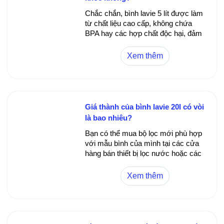
Chắc chắn, bình lavie 5 lít được làm
từ chất liệu cao cấp, không chứa
BPA hay các hợp chất độc hại, đảm
bảo an toàn cho sức khỏe người
dùng. Các nhà sản xuất đã kiểm
Xem thêm
định kỹ lưỡng về tiêu chuẩn chất
lượng, phù hợp để chứa đựng nước
uống hàng ngày. Tuy nhiên, người
tiêu dùng cần chú ý vệ sinh đúng
cách và dùng đúng loại bình phù
Giá thành của bình lavie 20l có vòi
hợp.
là bao nhiêu?
Bạn có thể mua bộ lọc mới phù hợp
với mẫu bình của mình tại các cửa
hàng bán thiết bị lọc nước hoặc các
nhà phân phối chính hãng. Quá trình
thay thế khá đơn giản: tháo bộ lọc cũ
Xem thêm
ra, lắp bộ lọc mới vào đúng vị trí, rồi
kiểm tra để đảm bảo hệ thống hoạt
động bình thường.