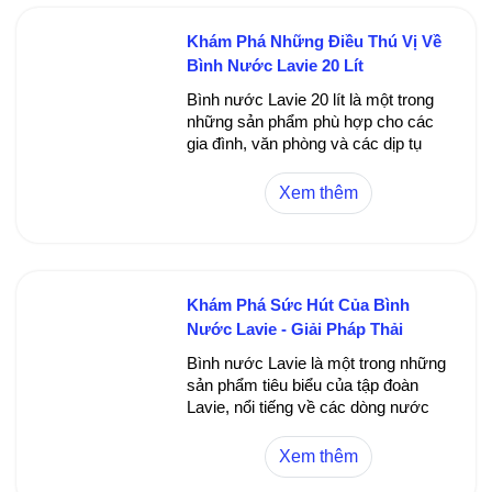
Khám Phá Những Điều Thú Vị Về
Bình Nước Lavie 20 Lít
Bình nước Lavie 20 lít là một trong
những sản phẩm phù hợp cho các
gia đình, văn phòng và các dịp tụ
họp đông người. Với khả năng chứa
đựng lớn, tiện lợi và đảm bảo vệ
Xem thêm
sinh, bình nước này đã trở thành lựa
chọn phổ biến của nhiều người tiêu
dùng. Trong bài viết này, chúng ta sẽ
cùng tìm hiểu chi tiết về bình nước
Lavie 20 lit - từ thiết kế, công dụng,
Khám Phá Sức Hút Của Bình
lợi ích, cho đến các mẹo sử dụng
Nước Lavie - Giải Pháp Thải
giúp duy trì chất lượng nước lâu dài.
Nước Tươi Sạch Cho Gia Đình
Bình nước Lavie là một trong những
Bạn
sản phẩm tiêu biểu của tập đoàn
Lavie, nổi tiếng về các dòng nước
đóng chai và các thiết bị liên quan
đến cung cấp nước sạch. Thị trường
Xem thêm
Việt Nam hiện nay đang chứng kiến