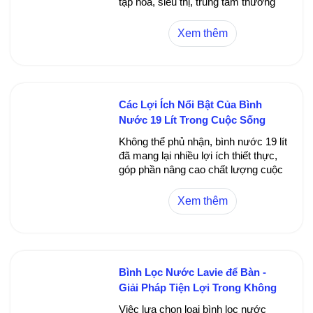
tạp hóa, siêu thị, trung tâm thương
mại, nhà hàng, khách sạn và các
kênh bán hàng trực tuyến. Bạn có
Xem thêm
thể dễ dàng tìm mua sản phẩm ở bất
cứ đâu.
Các Lợi Ích Nổi Bật Của Bình
Nước 19 Lít Trong Cuộc Sống
Hàng Ngày
Không thể phủ nhận, bình nước 19 lít
đã mang lại nhiều lợi ích thiết thực,
góp phần nâng cao chất lượng cuộc
sống của chúng ta. Từ khả năng
cung cấp nguồn nước sạch và an
Xem thêm
toàn cho gia đình đến việc giảm thiểu
tối đa rủi ro ô nhiễm, bình nước 19 lít
là một giải pháp tiện lợi, kinh tế và
bền vững.
Bình Lọc Nước Lavie để Bàn -
Giải Pháp Tiện Lợi Trong Không
Gian Hẹp
Việc lựa chọn loại bình lọc nước