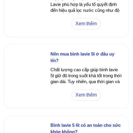
Lavie phù hợp là yếu tố quyết định
đến hiệu quả lọc nước cũng như độ
bền của thiết bị. Dưới đây là các loại
bình lọc Lavie phổ biến trên thị
Xem thêm
trường và đặc điểm từng loại để giúp
bạn dễ dàng đưa ra quyết định mua
sắm.
Nên mua bình lavie 5l ở đâu uy
tín?
Chất lượng cao cấp giúp bình lavie
5l giữ độ trong suốt khá tốt trong thời
gian dài. Tuy nhiên, qua thời gian và
tần suất sử dụng, bình vẫn có thể
xuất hiện các vết ố hoặc vàng ố do
Xem thêm
tác động của nước. Bảo trì vệ sinh
đều đặn sẽ giúp duy trì độ sáng bóng
của bình.
Bình lavie 5 lít có an toàn cho sức
khỏe không?