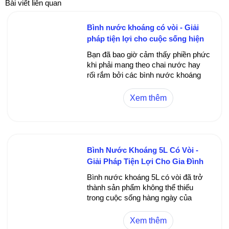
Bài viết liên quan
Bình nước khoáng có vòi - Giải
pháp tiện lợi cho cuộc sống hiện
đại
Bạn đã bao giờ cảm thấy phiền phức
khi phải mang theo chai nước hay
rối rắm bởi các bình nước khoáng
truyền thống chưa có vòi? Bình
nước khoáng có vòi ra đời như một
Xem thêm
giải pháp tối ưu, giúp đảm bảo nước
luôn sạch sẽ, dễ sử dụng và phù
hợp với nhiều môi trường khác
nhau. Trong bài viết này, chúng ta
cùng khám phá về sản phẩm bình
Bình Nước Khoáng 5L Có Vòi -
nước khoáng có vòi, từ lợi ích, cách
Giải Pháp Tiện Lợi Cho Gia Đình
chọn lựa, đến các mẫu mã phổ biến
và Văn Phòng
hiện nay.
Bình nước khoáng 5L có vòi đã trở
thành sản phẩm không thể thiếu
trong cuộc sống hàng ngày của
nhiều gia đình, văn phòng và các
không gian công cộng. Với thiết kế
Xem thêm
tiện lợi, dung tích lớn cùng vòi dễ sử