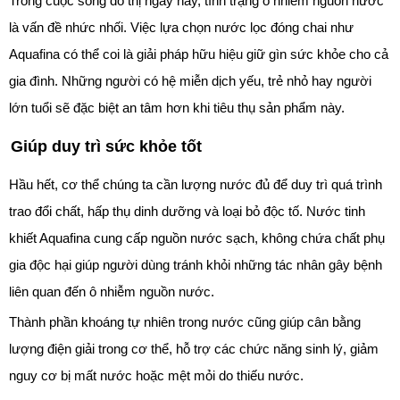
Trong cuộc sống đô thị ngày nay, tình trạng ô nhiễm nguồn nước
là vấn đề nhức nhối. Việc lựa chọn nước lọc đóng chai như
Aquafina có thể coi là giải pháp hữu hiệu giữ gìn sức khỏe cho cả
gia đình. Những người có hệ miễn dịch yếu, trẻ nhỏ hay người
lớn tuổi sẽ đặc biệt an tâm hơn khi tiêu thụ sản phẩm này.
Giúp duy trì sức khỏe tốt
Hầu hết, cơ thể chúng ta cần lượng nước đủ để duy trì quá trình
trao đổi chất, hấp thụ dinh dưỡng và loại bỏ độc tố. Nước tinh
khiết Aquafina cung cấp nguồn nước sạch, không chứa chất phụ
gia độc hại giúp người dùng tránh khỏi những tác nhân gây bệnh
liên quan đến ô nhiễm nguồn nước.
Thành phần khoáng tự nhiên trong nước cũng giúp cân bằng
lượng điện giải trong cơ thể, hỗ trợ các chức năng sinh lý, giảm
nguy cơ bị mất nước hoặc mệt mỏi do thiếu nước.