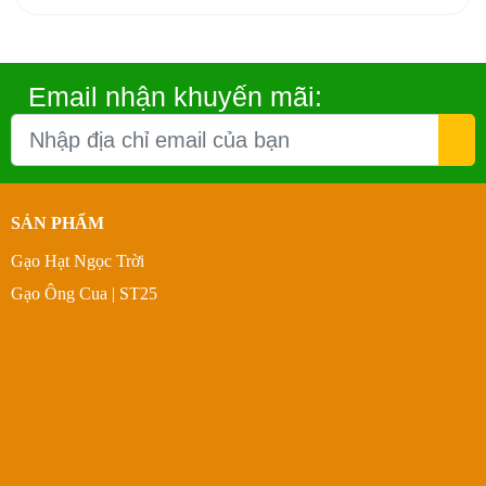
sự gia tăng của các loại bình nước
Lavie bởi tính tiện dụng, đảm bảo
chất lượng nước tốt và phù hợp với
nhiều nhu cầu sử dụng khác nhau từ
gia đình, văn phòng đến các khu vực
Email nhận khuyến mãi:
công cộng. Đặc biệt, sự đa dạng về
kiểu dáng, dung tích và chất liệu của
các loại bình nước Lavie giúp người
tiêu dùng dễ dàng lựa chọn theo sở
thích và mục đích sử dụng.
SẢN PHẨM
Gạo Hạt Ngọc Trời
Gạo Ông Cua | ST25