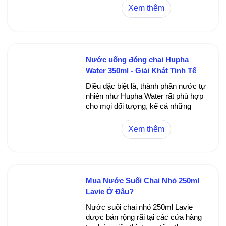
Sản phẩm này không chỉ đảm bảo
Xem thêm
về chất lượng mà còn mang lại sự
tiện lợi tối ưu cho mọi hoạt động, từ
làm việc, luyện tập thể thao đến các
chuyến đi xa. Với thiết kế nhỏ gọn,
dễ mang theo cùng nguồn nước
Nước uống đóng chai Hupha
sạch, tươi mát, Hupha Water 250ml
Water 350ml - Giải Khát Tinh Tế
trở thành sự lựa chọn lý tưởng cho
Gọn Nhẹ Mỗi Ngày
sức khỏe và phong cách sống năng
Điều đặc biệt là, thành phần nước tự
động.
nhiên như Hupha Water rất phù hợp
cho mọi đối tượng, kể cả những
người có chế độ ăn kiêng hoặc đang
điều trị bệnh lý nhất định. Việc duy trì
Xem thêm
sử dụng đều đặn giúp duy trì sức
khỏe tối ưu, giảm thiểu các vấn đề
về bệnh tật liên quan đến mất cân
bằng điện giải hoặc hấp thụ độc tố.
Mua Nước Suối Chai Nhỏ 250ml
Lavie Ở Đâu?
Nước suối chai nhỏ 250ml Lavie
được bán rộng rãi tại các cửa hàng